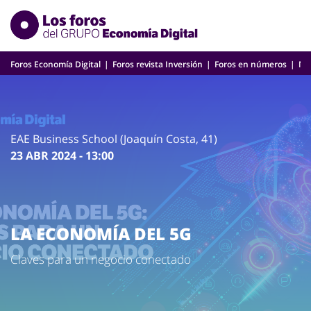
Skip
to
content
Foros Economía Digital
Foros revista Inversión
Foros en números
Nu
EAE Business School (Joaquín Costa, 41)
23 ABR 2024 - 13:00
LA ECONOMÍA DEL 5G
Claves para un negocio conectado