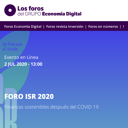
Skip
to
content
Foros Economía Digital
Foros revista Inversión
Foros en números
Nu
Evento en Línea
2 JUL 2020 - 13:00
FORO ISR 2020
Finanzas sostenibles después del COVID 19