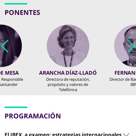
PONENTES
DE MESA
ARANCHA DÍAZ-LLADÓ
FERNAN
 Responsible
Directora de reputación,
Director de Ba
Santander
propósito y valores de
BB
Telefónica
PROGRAMACIÓN
El IBEX, a examen: estrategias internacionales