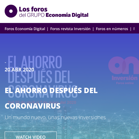
Skip
to
content
Foros Economía Digital
Foros revista Inversión
Foros en números
Nu
-
20 ABR 2020
EL AHORRO DESPUÉS DEL
CORONAVIRUS
Un mundo nuevo, unas nuevas inversiones
WATCH VIDEO