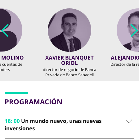
L MOLINO
XAVIER BLANQUET
ALEJANDR
ORIOL
e cuentas de
Director de la r
oders
director de negocio de Banca
Privada de Banco Sabadell
PROGRAMACIÓN
18
:
00
Un mundo nuevo, unas nuevas
inversiones