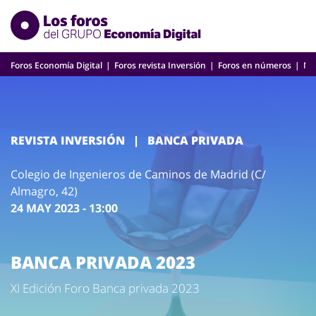
Skip
to
content
Foros Economía Digital
Foros revista Inversión
Foros en números
Nu
REVISTA INVERSIÓN
|
BANCA PRIVADA
Colegio de Ingenieros de Caminos de Madrid (C/
Almagro, 42)
24 MAY 2023 - 13:00
BANCA PRIVADA 2023
XI Edición Foro Banca privada 2023