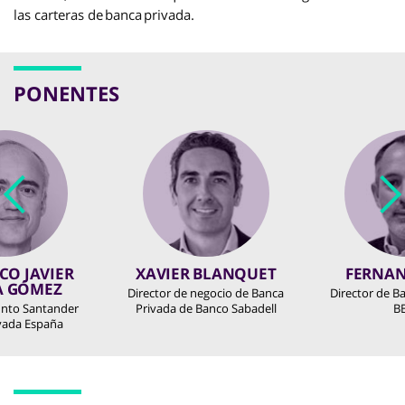
las carteras de banca privada.
PONENTES
CO JAVIER
XAVIER BLANQUET
FERNAN
A GÓMEZ
Director de negocio de Banca
Director de B
unto Santander
Privada de Banco Sabadell
B
vada España