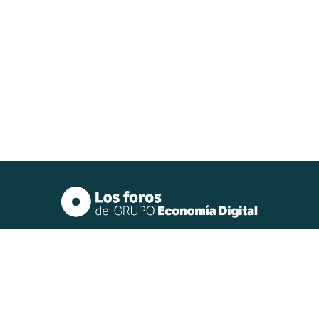
Quiénes somos
Oficinas
Privacidad y redes sociales
Política de cookies
Aviso legal
Economía Digital, SL | NIF: B63785372 | Registro mercantil de Barcelona (libro 37.500;
folio 163; sección general, hoja/dup 301.303; provincia B; inscripción 1) | Copyright
2008-2024