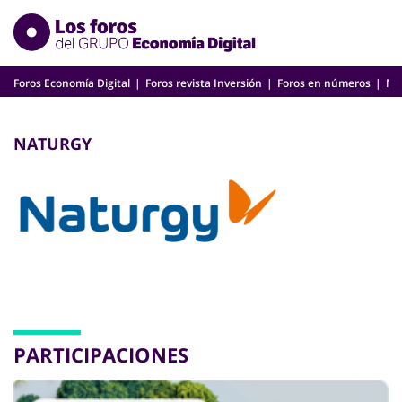
Skip
to
content
Foros Economía Digital
Foros revista Inversión
Foros en números
Nu
NATURGY
PARTICIPACIONES