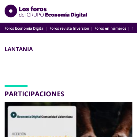
Skip
to
content
Foros Economía Digital
Foros revista Inversión
Foros en números
Nu
LANTANIA
PARTICIPACIONES