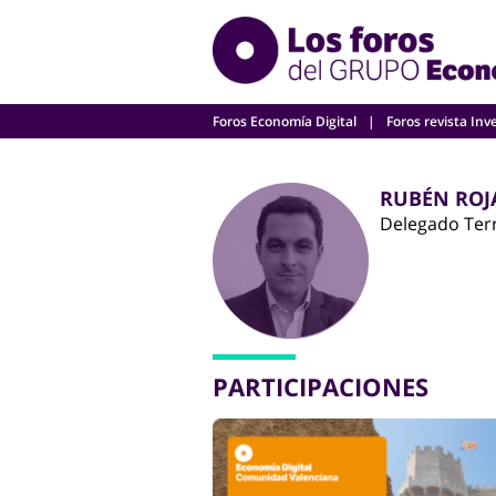
Skip
to
content
Foros Economía Digital
Foros revista Inv
RUBÉN ROJ
Delegado Terr
PARTICIPACIONES