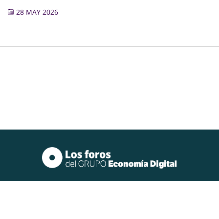
28 MAY 2026
Quiénes somos
Oficinas
Privacidad y redes sociales
Política de cookies
Aviso legal
Economía Digital, SL | NIF: B63785372 | Registro mercantil de Barcelona (libro 37.500;