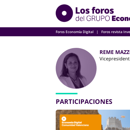
Skip
to
content
Foros Economía Digital
Foros revista Inv
REME MAZZ
Vicepresident
PARTICIPACIONES