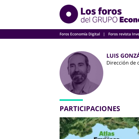
Skip
to
content
Foros Economía Digital
Foros revista Inv
LUIS GONZÁ
Dirección de
PARTICIPACIONES