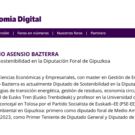
ersión
Foros en números
Nuestros foros
Partners
IO ASENSIO BAZTERRA
ostenibilidad en la Diputación Foral de Gipuzkoa
Ciencias Económicas y Empresariales, con master en Gestión de E
o Bazterra es actualmente Diputado de Sostenibilidad en la Diput
gias de transición energética, gestión de residuos, economía circ
l de Eusko Tren (Eusko Trenbideak) y profesor en la Universidad de
ncejal en Tolosa por el Partido Socialista de Euskadi–EE (PSE-EE
 ambiental en Gipuzkoa: primero como diputado foral de Medio Am
 2023, como Primer Teniente de Diputado General y Diputado de 