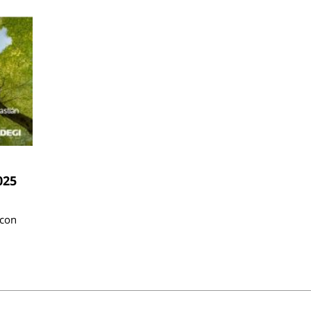
025
 con