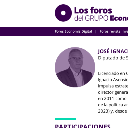
Skip
to
content
Foros Economía Digital
Foros revista Inv
JOSÉ IGNAC
Diputado de S
Licenciado en 
Ignacio Asensi
impulsa estrate
director genera
en 2011 como co
de la política
2023) y, desde
PARTICIPACIONES