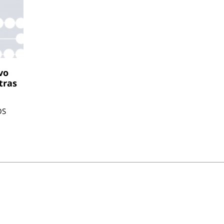
vo
tras
OS