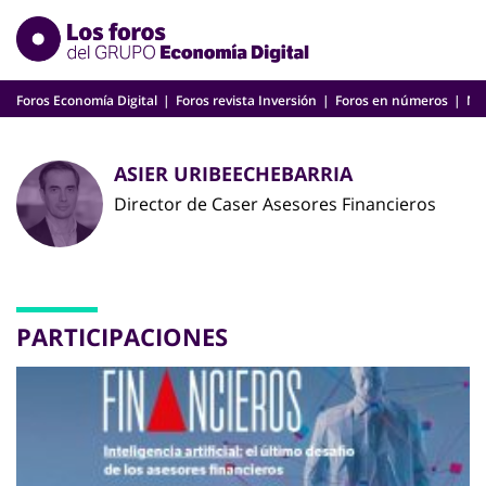
Skip
to
content
Foros Economía Digital
Foros revista Inversión
Foros en números
Nu
ASIER URIBEECHEBARRIA
Director de Caser Asesores Financieros
PARTICIPACIONES