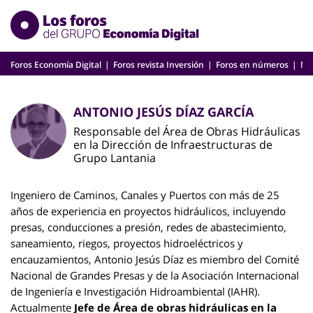
Skip
to
content
Foros Economía Digital
Foros revista Inversión
Foros en números
Nu
ANTONIO JESÚS DÍAZ GARCÍA
Responsable del Área de Obras Hidráulicas
en la Dirección de Infraestructuras de
Grupo Lantania
Ingeniero de Caminos, Canales y Puertos con más de 25
años de experiencia en proyectos hidráulicos, incluyendo
presas, conducciones a presión, redes de abastecimiento,
saneamiento, riegos, proyectos hidroeléctricos y
encauzamientos, Antonio Jesús Díaz es miembro del Comité
Nacional de Grandes Presas y de la Asociación Internacional
de Ingeniería e Investigación Hidroambiental (IAHR).
Actualmente
Jefe de Área de obras hidráulicas en la