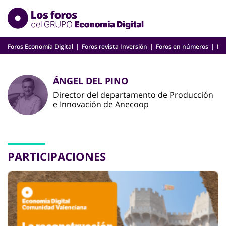
Skip
to
content
Foros Economía Digital
Foros revista Inversión
Foros en números
Nu
ÁNGEL DEL PINO
Director del departamento de Producción
e Innovación de Anecoop
PARTICIPACIONES