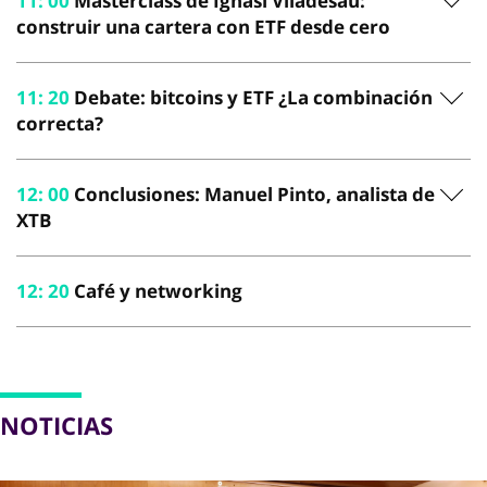
11
:
00
Masterclass de Ignasi Viladesau:
construir una cartera con ETF desde cero
11
:
20
Debate: bitcoins y ETF ¿La combinación
correcta?
12
:
00
Conclusiones: Manuel Pinto, analista de
XTB
12
:
20
Café y networking
NOTICIAS