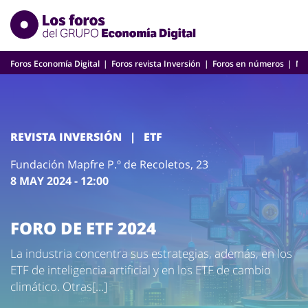
Skip
to
content
Foros Economía Digital
Foros revista Inversión
Foros en números
Nu
REVISTA INVERSIÓN
|
ETF
Fundación Mapfre P.º de Recoletos, 23
8 MAY 2024 - 12:00
FORO DE ETF 2024
La industria concentra sus estrategias, además, en los
ETF de inteligencia artificial y en los ETF de cambio
climático. Otras[…]