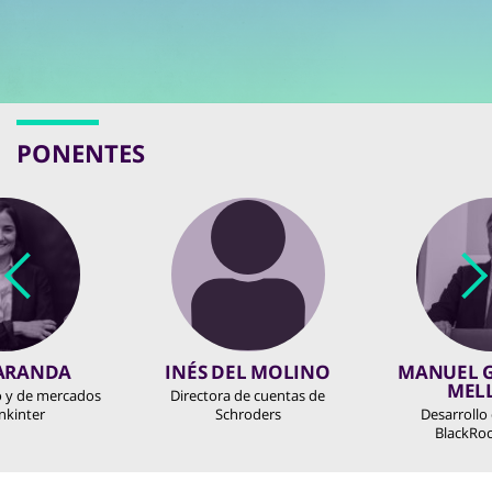
PONENTES
 ARANDA
INÉS DEL MOLINO
MANUEL G
MEL
o y de mercados
Directora de cuentas de
nkinter
Schroders
Desarrollo
BlackRo