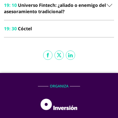
19
:
10
Universo Fintech: ¿aliado o enemigo del
asesoramiento tradicional?
19
:
30
Cóctel
ORGANIZA