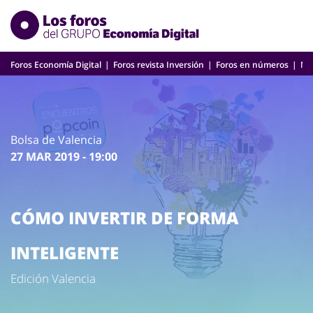
Skip
to
content
Foros Economía Digital
Foros revista Inversión
Foros en números
Nu
Bolsa de Valencia
27 MAR 2019 - 19:00
CÓMO INVERTIR DE FORMA
INTELIGENTE
Edición Valencia