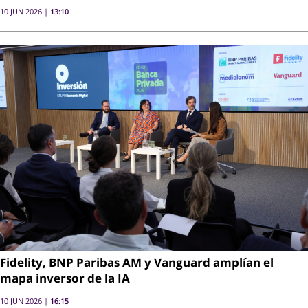
10 JUN 2026 |
13:10
Fidelity, BNP Paribas AM y Vanguard amplían el
mapa inversor de la IA
10 JUN 2026 |
16:15