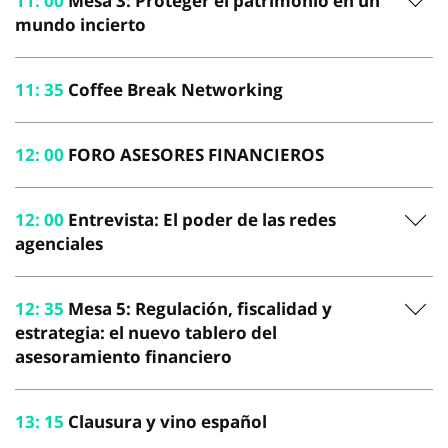
11
:
00
Mesa 3: Proteger el patrimonio en un
mundo incierto
11
:
35
Coffee Break Networking
12
:
00
FORO ASESORES FINANCIEROS
12
:
00
Entrevista: El poder de las redes
agenciales
12
:
35
Mesa 5: Regulación, fiscalidad y
estrategia: el nuevo tablero del
asesoramiento financiero
13
:
15
Clausura y vino español