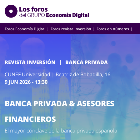
Skip
to
content
Foros Economía Digital
Foros revista Inversión
Foros en números
Nu
REVISTA INVERSIÓN
|
BANCA PRIVADA
CUNEF Universidad | Beatriz de Bobadilla, 16
9 JUN 2026 - 13:30
BANCA PRIVADA & ASESORES
FINANCIEROS
El mayor cónclave de la banca privada española